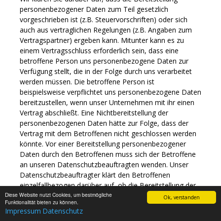
personenbezogener Daten zum Teil gesetzlich
vorgeschrieben ist (z.B. Steuervorschriften) oder sich
auch aus vertraglichen Regelungen (z.B. Angaben zum
Vertragspartner) ergeben kann. Mitunter kann es zu
einem Vertragsschluss erforderlich sein, dass eine
betroffene Person uns personenbezogene Daten zur
Verfügung stellt, die in der Folge durch uns verarbeitet
werden müssen. Die betroffene Person ist
beispielsweise verpflichtet uns personenbezogene Daten
bereitzustellen, wenn unser Unternehmen mit ihr einen
Vertrag abschließt. Eine Nichtbereitstellung der
personenbezogenen Daten hätte zur Folge, dass der
Vertrag mit dem Betroffenen nicht geschlossen werden
könnte. Vor einer Bereitstellung personenbezogener
Daten durch den Betroffenen muss sich der Betroffene
an unseren Datenschutzbeauftragten wenden. Unser
Datenschutzbeauftragter klärt den Betroffenen
einzelfallbezogen darüber auf, ob die Bereitstellung der
Diese Website nutzt Cookies, um bestmögliche
personenbezogenen Daten gesetzlich oder vertraglich
Ok, verstanden
Funktionalität bieten zu können.
vorgeschrieben oder für den Vertragsabschluss
Impressum
Datenschutz
erforderlich ist, ob eine Verpflichtung besteht, die